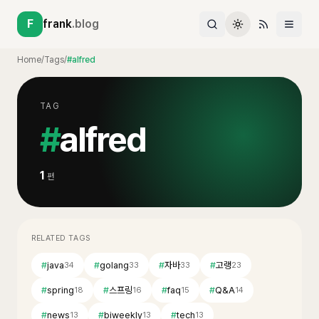
F
frank
.blog
Home
/
Tags
/
#alfred
TAG
#
alfred
1
편
RELATED TAGS
#
java
#
golang
#
자바
#
고랭
34
33
33
23
#
spring
#
스프링
#
faq
#
Q&A
18
16
15
14
#
news
#
biweekly
#
tech
13
13
13