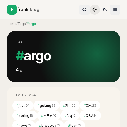
F
frank
.blog
Home
/
Tags
/
#argo
TAG
#
argo
4
편
RELATED TAGS
#
java
#
golang
#
자바
#
고랭
34
33
33
23
#
spring
#
스프링
#
faq
#
Q&A
18
16
15
14
#
news
#
biweekly
#
tech
13
13
13