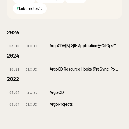
#
kubernetes
10
2026
ArgoCD에서 여러 Application을 GitOps로 관리하기: App of Apps vs ApplicationSet
03.10
CLOUD
2024
ArgoCD Resource Hooks (PreSync, PostSync, SyncWaves)에 대해서 알아보자
10.21
CLOUD
2022
Argo CD
03.04
CLOUD
Argo Projects
03.04
CLOUD