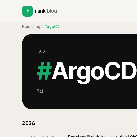
F
frank
.blog
Home
/
Tags
/
#ArgoCD
TAG
#
ArgoCD
1
편
2026