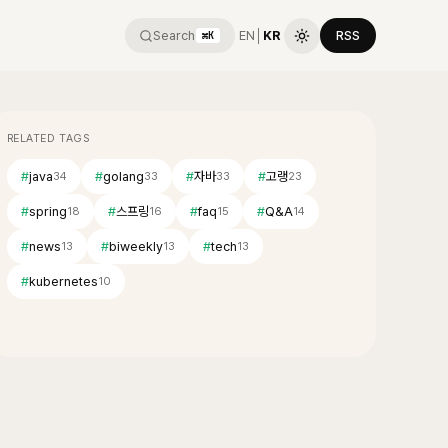
Search
EN
│
KR
RSS
⌘K
RELATED TAGS
#
java
#
golang
#
자바
#
고랭
34
33
33
23
#
spring
#
스프링
#
faq
#
Q&A
18
16
15
14
#
news
#
biweekly
#
tech
13
13
13
#
kubernetes
10