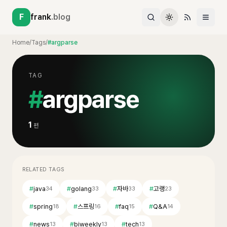
F
frank
.blog
Home
/
Tags
/
#argparse
TAG
#
argparse
1
편
RELATED TAGS
#
java
#
golang
#
자바
#
고랭
34
33
33
23
#
spring
#
스프링
#
faq
#
Q&A
18
16
15
14
#
news
#
biweekly
#
tech
13
13
13