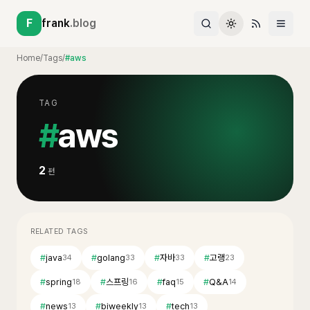
F
frank
.blog
Home
/
Tags
/
#aws
TAG
#
aws
2
편
RELATED TAGS
#
java
#
golang
#
자바
#
고랭
34
33
33
23
#
spring
#
스프링
#
faq
#
Q&A
18
16
15
14
#
news
#
biweekly
#
tech
13
13
13