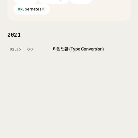
#
kubernetes
10
2021
타입 변환 (Type Conversion)
01.16
GO