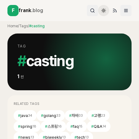
F
frank
.blog
Home
/
Tags
/
#casting
TAG
#
casting
1
편
RELATED TAGS
#
java
#
golang
#
자바
#
고랭
34
33
33
23
#
spring
#
스프링
#
faq
#
Q&A
18
16
15
14
#
news
#
biweekly
#
tech
13
13
13