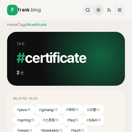
F
frank
.blog
Home
/
Tags
/
#certificate
TAG
#
certificate
2
편
RELATED TAGS
#
java
#
golang
#
자바
#
고랭
34
33
33
23
#
spring
#
스프링
#
faq
#
Q&A
18
16
15
14
#
news
#
biweekly
#
tech
13
13
13