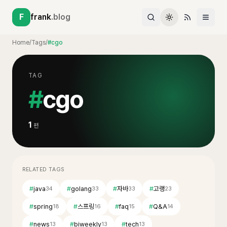
F
frank
.blog
Home
/
Tags
/
#cgo
TAG
#
cgo
1
편
RELATED TAGS
#
java
#
golang
#
자바
#
고랭
34
33
33
23
#
spring
#
스프링
#
faq
#
Q&A
18
16
15
14
#
news
#
biweekly
#
tech
13
13
13