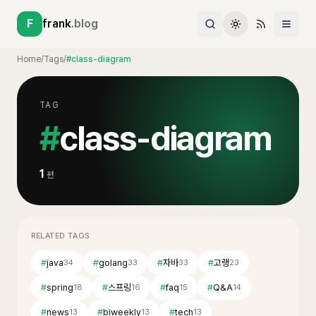
F
frank
.blog
Home
/
Tags
/
#class-diagram
TAG
#
class-diagram
1
편
RELATED TAGS
#
java
#
golang
#
자바
#
고랭
34
33
33
23
#
spring
#
스프링
#
faq
#
Q&A
18
16
15
14
#
news
#
biweekly
#
tech
13
13
13