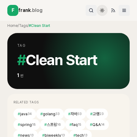
F
frank
.blog
Home
/
Tags
/
#Clean Start
TAG
#
Clean Start
1
편
RELATED TAGS
#
java
#
golang
#
자바
#
고랭
34
33
33
23
#
spring
#
스프링
#
faq
#
Q&A
18
16
15
14
#
news
#
biweekly
#
tech
13
13
13