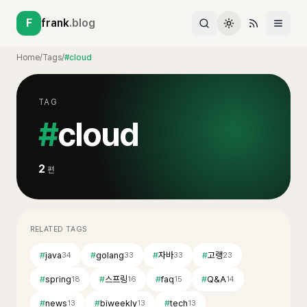
F
frank
.blog
Home
/
Tags
/
#cloud
TAG
#
cloud
2
편
RELATED TAGS
#
java
#
golang
#
자바
#
고랭
34
33
33
23
#
spring
#
스프링
#
faq
#
Q&A
18
16
15
14
#
news
#
biweekly
#
tech
13
13
13