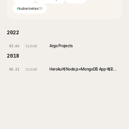
#
kubernetes
10
2022
Argo Projects
03.04
CLOUD
2018
Heroku에 Node.js+MongoDB App 배포하기
08.21
CLOUD