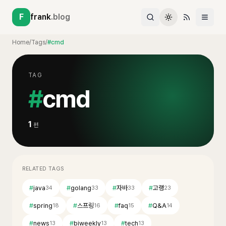
F
frank
.blog
Home
/
Tags
/
#cmd
TAG
#
cmd
1
편
RELATED TAGS
#
java
#
golang
#
자바
#
고랭
34
33
33
23
#
spring
#
스프링
#
faq
#
Q&A
18
16
15
14
#
news
#
biweekly
#
tech
13
13
13