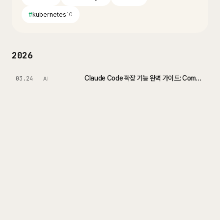
#
kubernetes
10
2026
Claude Code 확장 기능 완벽 가이드: Command, Skill, Subagent
03.24
AI