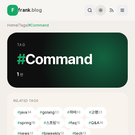
F
frank
.blog
Home
/
Tags
/
#Command
TAG
#
Command
1
편
RELATED TAGS
#
java
#
golang
#
자바
#
고랭
34
33
33
23
#
spring
#
스프링
#
faq
#
Q&A
18
16
15
14
#
news
#
biweekly
#
tech
13
13
13