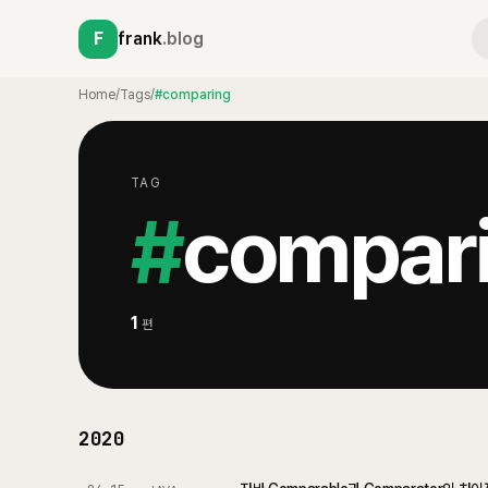
F
frank
.blog
Home
/
Tags
/
#comparing
TAG
#
compar
1
편
2020