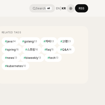
Search
EN
│
KR
RSS
⌘K
RELATED TAGS
#
java
#
golang
#
자바
#
고랭
34
33
33
23
#
spring
#
스프링
#
faq
#
Q&A
18
16
15
14
#
news
#
biweekly
#
tech
13
13
13
#
kubernetes
10