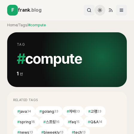
F
frank
.blog
Home
/
Tags
/
#compute
TAG
#
compute
1
편
RELATED TAGS
#
java
#
golang
#
자바
#
고랭
34
33
33
23
#
spring
#
스프링
#
faq
#
Q&A
18
16
15
14
#
news
#
biweekly
#
tech
13
13
13