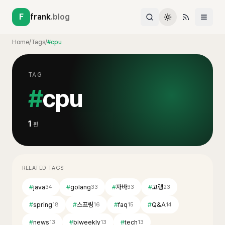
F
frank
.blog
Home
/
Tags
/
#cpu
TAG
#
cpu
1
편
RELATED TAGS
#
java
#
golang
#
자바
#
고랭
34
33
33
23
#
spring
#
스프링
#
faq
#
Q&A
18
16
15
14
#
news
#
biweekly
#
tech
13
13
13