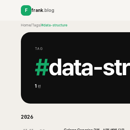
F
frank
.blog
Home
/
Tags
/
#data-structure
TAG
#
data-st
1
편
2026