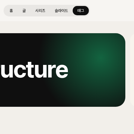
홈
글
시리즈
슬라이드
태그
ructure