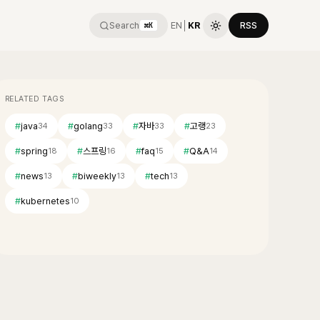
Search
EN
│
KR
RSS
⌘K
RELATED TAGS
#
java
#
golang
#
자바
#
고랭
34
33
33
23
#
spring
#
스프링
#
faq
#
Q&A
18
16
15
14
#
news
#
biweekly
#
tech
13
13
13
#
kubernetes
10