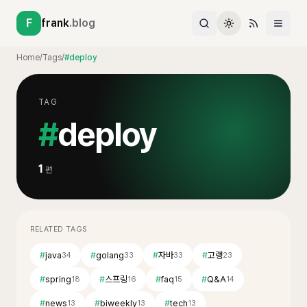
F
frank
.blog
Home
/
Tags
/
#deploy
TAG
#
deploy
1
편
RELATED TAGS
#
java
#
golang
#
자바
#
고랭
34
33
33
23
#
spring
#
스프링
#
faq
#
Q&A
18
16
15
14
#
news
#
biweekly
#
tech
13
13
13