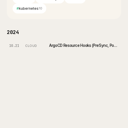
#
kubernetes
10
2024
ArgoCD Resource Hooks (PreSync, PostSync, SyncWaves)에 대해서 알아보자
10.21
CLOUD