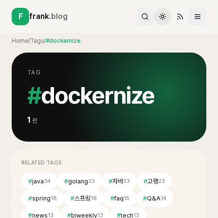
F
frank
.blog
Home
/
Tags
/
#dockernize
TAG
#
dockernize
1
편
RELATED TAGS
#
java
#
golang
#
자바
#
고랭
34
33
33
23
#
spring
#
스프링
#
faq
#
Q&A
18
16
15
14
#
news
#
biweekly
#
tech
13
13
13