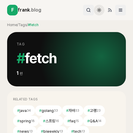
F
frank
.blog
Home
/
Tags
/
#fetch
TAG
#
fetch
1
편
RELATED TAGS
#
java
#
golang
#
자바
#
고랭
34
33
33
23
#
spring
#
스프링
#
faq
#
Q&A
18
16
15
14
#
news
#
biweekly
#
tech
13
13
13