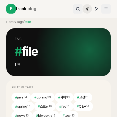
F
frank
.blog
Home
/
Tags
/
#file
TAG
#
file
1
편
RELATED TAGS
#
java
#
golang
#
자바
#
고랭
34
33
33
23
#
spring
#
스프링
#
faq
#
Q&A
18
16
15
14
#
news
#
biweekly
#
tech
13
13
13