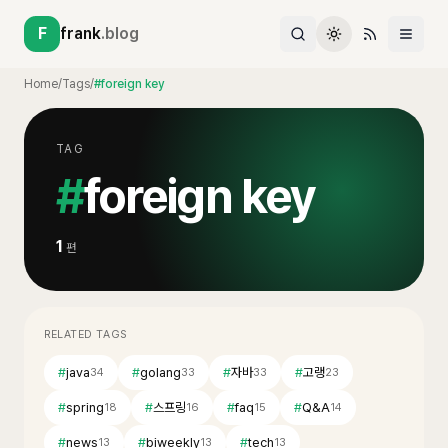
F
frank
.blog
Home
/
Tags
/
#foreign key
TAG
#
foreign key
1
편
RELATED TAGS
#
java
#
golang
#
자바
#
고랭
34
33
33
23
#
spring
#
스프링
#
faq
#
Q&A
18
16
15
14
#
news
#
biweekly
#
tech
13
13
13