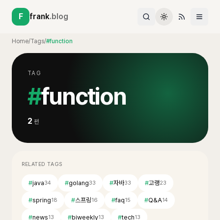
F
frank
.blog
Home
/
Tags
/
#function
TAG
#
function
2
편
RELATED TAGS
#
java
#
golang
#
자바
#
고랭
34
33
33
23
#
spring
#
스프링
#
faq
#
Q&A
18
16
15
14
#
news
#
biweekly
#
tech
13
13
13