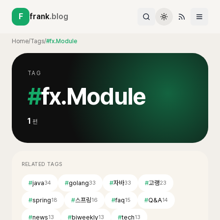
F
frank
.blog
Home
/
Tags
/
#fx.Module
TAG
#
fx.Module
1
편
RELATED TAGS
#
java
#
golang
#
자바
#
고랭
34
33
33
23
#
spring
#
스프링
#
faq
#
Q&A
18
16
15
14
#
news
#
biweekly
#
tech
13
13
13