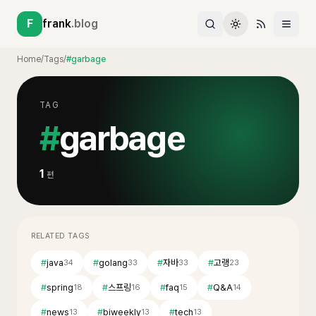
F
frank
.blog
Home
/
Tags
/
#garbage
TAG
#
garbage
1
편
RELATED TAGS
#
java
#
golang
#
자바
#
고랭
34
33
33
23
#
spring
#
스프링
#
faq
#
Q&A
18
16
15
14
#
news
#
biweekly
#
tech
13
13
13