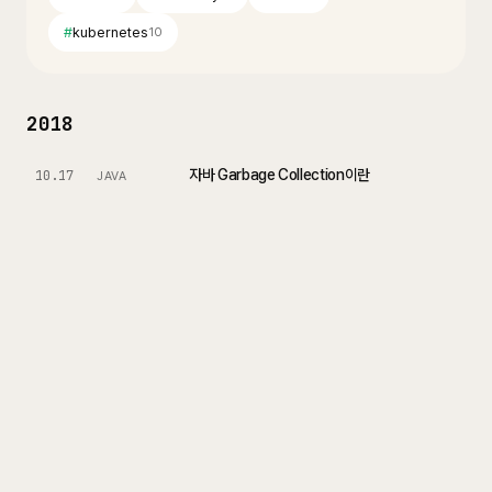
#
kubernetes
10
2018
자바 Garbage Collection이란
10.17
JAVA