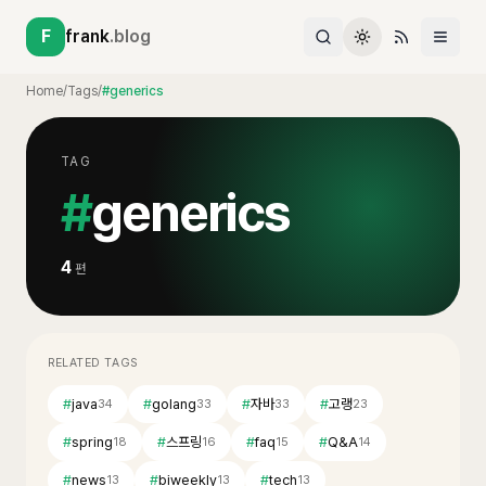
F
frank
.blog
Home
/
Tags
/
#generics
TAG
#
generics
4
편
RELATED TAGS
#
java
#
golang
#
자바
#
고랭
34
33
33
23
#
spring
#
스프링
#
faq
#
Q&A
18
16
15
14
#
news
#
biweekly
#
tech
13
13
13