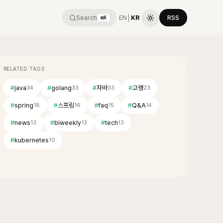
Search
EN
│
KR
RSS
⌘K
RELATED TAGS
#
java
#
golang
#
자바
#
고랭
34
33
33
23
#
spring
#
스프링
#
faq
#
Q&A
18
16
15
14
#
news
#
biweekly
#
tech
13
13
13
#
kubernetes
10