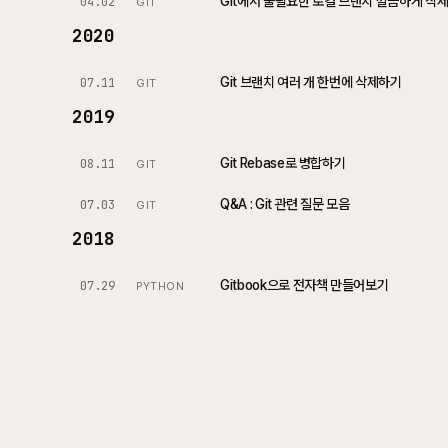
Git에서 불필요한 로컬 브랜치 깔끔하게 삭
04.02
GIT
2020
Git 브랜치 여러 개 한번에 삭제하기
07.11
GIT
2019
Git Rebase로 병합하기
08.11
GIT
Q&A : Git 관련 질문 모음
07.03
GIT
2018
Gitbook으로 전자책 만들어보기
07.29
PYTHON