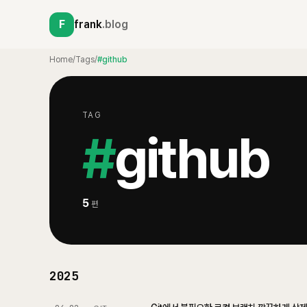
F
frank
.blog
Home
/
Tags
/
#github
TAG
#
github
5
편
2025