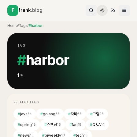
F
frank
.blog
Home
/
Tags
/
#harbor
TAG
#
harbor
1
편
RELATED TAGS
#
java
#
golang
#
자바
#
고랭
34
33
33
23
#
spring
#
스프링
#
faq
#
Q&A
18
16
15
14
#
news
#
biweekly
#
tech
13
13
13