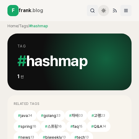
F
frank
.blog
Home
/
Tags
/
#hashmap
TAG
#
hashmap
1
편
RELATED TAGS
#
java
#
golang
#
자바
#
고랭
34
33
33
23
#
spring
#
스프링
#
faq
#
Q&A
18
16
15
14
#
news
#
biweekly
#
tech
13
13
13