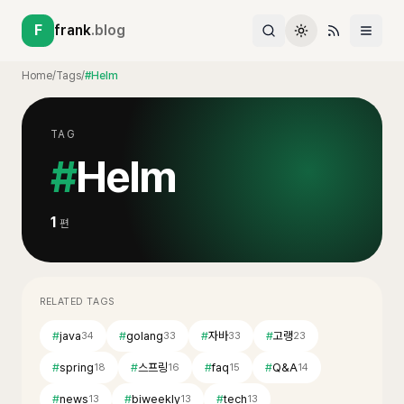
F
frank
.blog
Home
/
Tags
/
#Helm
TAG
#
Helm
1
편
RELATED TAGS
#
java
#
golang
#
자바
#
고랭
34
33
33
23
#
spring
#
스프링
#
faq
#
Q&A
18
16
15
14
#
news
#
biweekly
#
tech
13
13
13