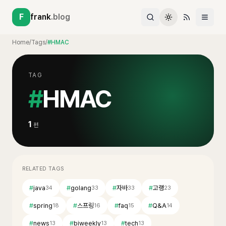
F
frank
.blog
Home
/
Tags
/
#HMAC
TAG
#
HMAC
1
편
RELATED TAGS
#
java
#
golang
#
자바
#
고랭
34
33
33
23
#
spring
#
스프링
#
faq
#
Q&A
18
16
15
14
#
news
#
biweekly
#
tech
13
13
13