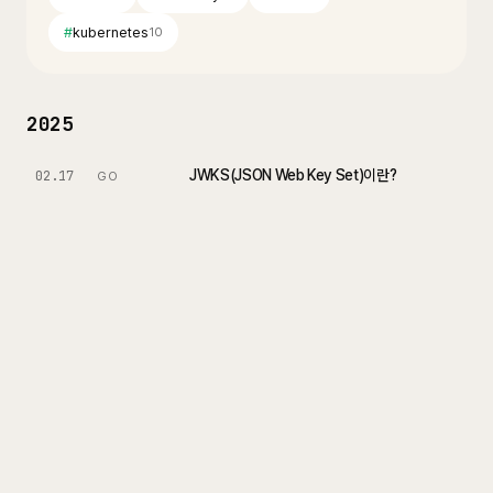
#
kubernetes
10
2025
JWKS(JSON Web Key Set)이란?
02.17
GO