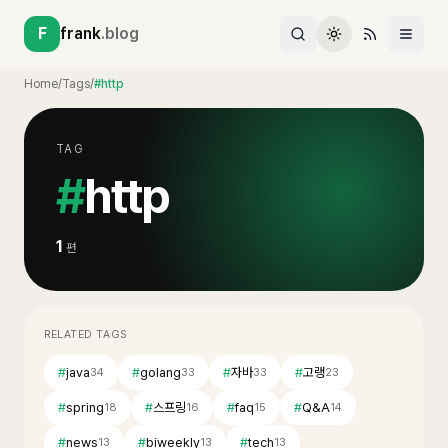
F
frank
.blog
Home
/
Tags
/
#http
TAG
#
http
1
편
RELATED TAGS
#
java
#
golang
#
자바
#
고랭
34
33
33
23
#
spring
#
스프링
#
faq
#
Q&A
18
16
15
14
#
news
#
biweekly
#
tech
13
13
13