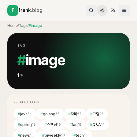
F
frank
.blog
Home
/
Tags
/
#image
TAG
#
image
1
편
RELATED TAGS
#
java
#
golang
#
자바
#
고랭
34
33
33
23
#
spring
#
스프링
#
faq
#
Q&A
18
16
15
14
#
news
#
biweekly
#
tech
13
13
13