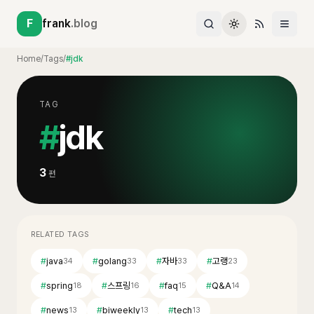
F
frank
.blog
Home
/
Tags
/
#jdk
TAG
#
jdk
3
편
RELATED TAGS
#
java
#
golang
#
자바
#
고랭
34
33
33
23
#
spring
#
스프링
#
faq
#
Q&A
18
16
15
14
#
news
#
biweekly
#
tech
13
13
13