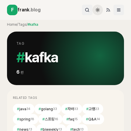
F
frank
.blog
Home
/
Tags
/
#kafka
TAG
#
kafka
6
편
RELATED TAGS
#
java
#
golang
#
자바
#
고랭
34
33
33
23
#
spring
#
스프링
#
faq
#
Q&A
18
16
15
14
#
news
#
biweekly
#
tech
13
13
13