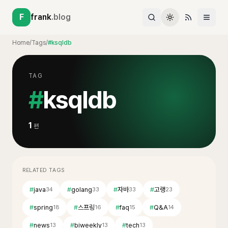
F
frank
.blog
Home
/
Tags
/
#ksqldb
TAG
#
ksqldb
1
편
RELATED TAGS
#
java
#
golang
#
자바
#
고랭
34
33
33
23
#
spring
#
스프링
#
faq
#
Q&A
18
16
15
14
#
news
#
biweekly
#
tech
13
13
13