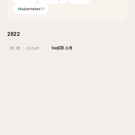
#
kubernetes
10
2022
ksqlDB 소개
10.28
CLOUD