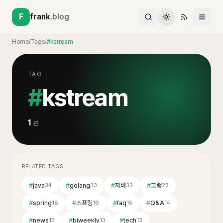
F
frank
.blog
Home
/
Tags
/
#kstream
TAG
#
kstream
1
편
RELATED TAGS
#
java
#
golang
#
자바
#
고랭
34
33
33
23
#
spring
#
스프링
#
faq
#
Q&A
18
16
15
14
#
news
#
biweekly
#
tech
13
13
13