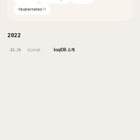
#
kubernetes
10
2022
ksqlDB 소개
10.28
CLOUD