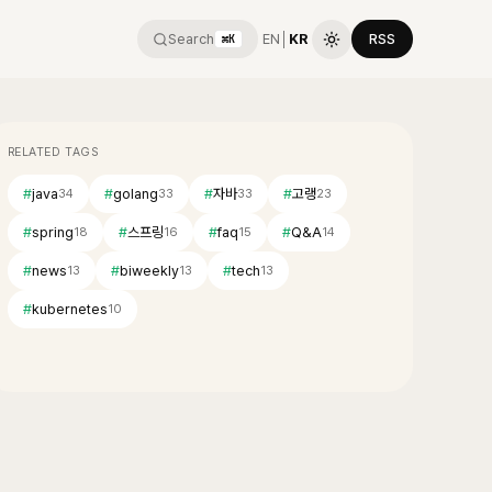
Search
EN
│
KR
RSS
⌘K
RELATED TAGS
#
java
#
golang
#
자바
#
고랭
34
33
33
23
#
spring
#
스프링
#
faq
#
Q&A
18
16
15
14
#
news
#
biweekly
#
tech
13
13
13
#
kubernetes
10