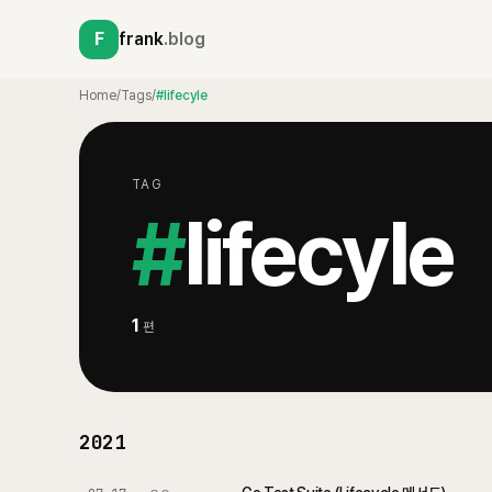
F
frank
.blog
Home
/
Tags
/
#lifecyle
TAG
#
lifecyle
1
편
2021