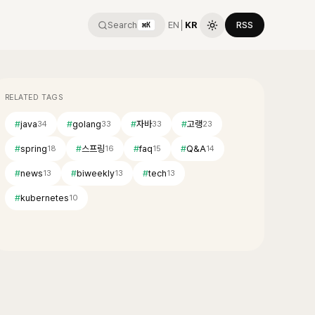
Search
EN
│
KR
RSS
⌘K
RELATED TAGS
#
java
#
golang
#
자바
#
고랭
34
33
33
23
#
spring
#
스프링
#
faq
#
Q&A
18
16
15
14
#
news
#
biweekly
#
tech
13
13
13
#
kubernetes
10