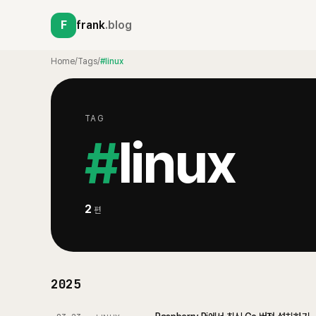
F
frank
.blog
Home
/
Tags
/
#linux
TAG
#
linux
2
편
2025