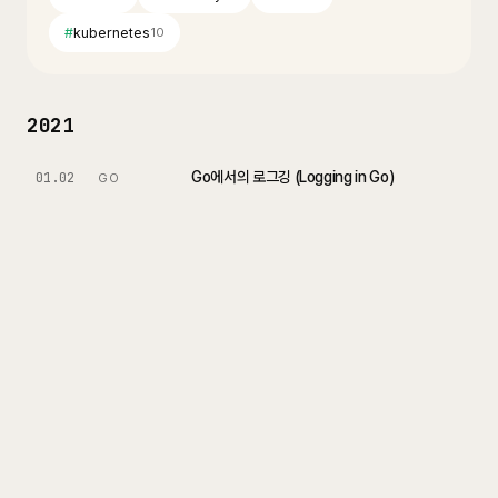
#
kubernetes
10
2021
Go에서의 로그깅 (Logging in Go)
01.02
GO