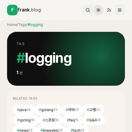
F
frank
.blog
Home
/
Tags
/
#logging
TAG
#
logging
1
편
RELATED TAGS
#
java
#
golang
#
자바
#
고랭
34
33
33
23
#
spring
#
스프링
#
faq
#
Q&A
18
16
15
14
#
news
#
biweekly
#
tech
13
13
13