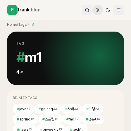
F
frank
.blog
Home
/
Tags
/
#m1
TAG
#
m1
4
편
RELATED TAGS
#
java
#
golang
#
자바
#
고랭
34
33
33
23
#
spring
#
스프링
#
faq
#
Q&A
18
16
15
14
#
news
#
biweekly
#
tech
13
13
13