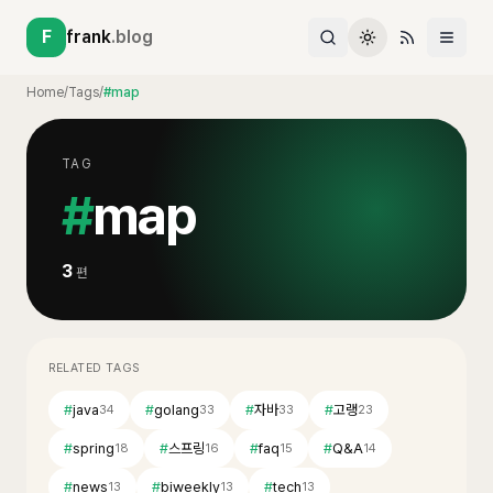
F
frank
.blog
Home
/
Tags
/
#map
TAG
#
map
3
편
RELATED TAGS
#
java
#
golang
#
자바
#
고랭
34
33
33
23
#
spring
#
스프링
#
faq
#
Q&A
18
16
15
14
#
news
#
biweekly
#
tech
13
13
13