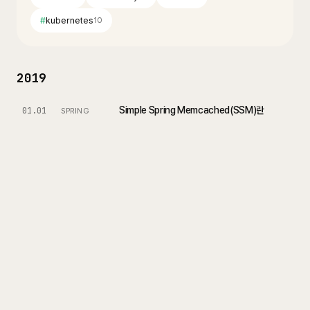
#
kubernetes
10
2019
Simple Spring Memcached(SSM)란
01.01
SPRING