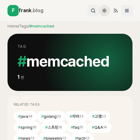
F
frank
.blog
Home
/
Tags
/
#memcached
TAG
#
memcached
1
편
RELATED TAGS
#
java
#
golang
#
자바
#
고랭
34
33
33
23
#
spring
#
스프링
#
faq
#
Q&A
18
16
15
14
#
news
#
biweekly
#
tech
13
13
13