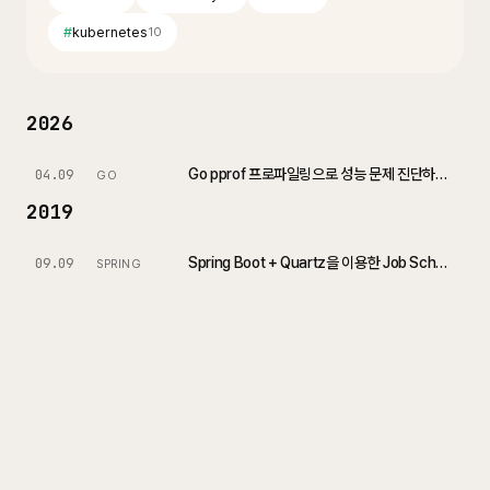
#
kubernetes
10
2026
Go pprof 프로파일링으로 성능 문제 진단하기 (Profiling Go Programs with pprof)
04.09
GO
2019
Spring Boot + Quartz을 이용한 Job Scheduler 구현 (In-memory)
09.09
SPRING