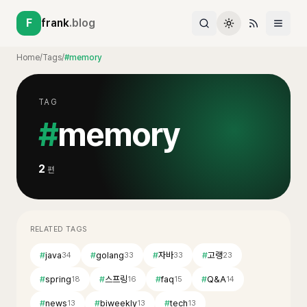
F
frank
.blog
Home
/
Tags
/
#memory
TAG
#
memory
2
편
RELATED TAGS
#
java
#
golang
#
자바
#
고랭
34
33
33
23
#
spring
#
스프링
#
faq
#
Q&A
18
16
15
14
#
news
#
biweekly
#
tech
13
13
13