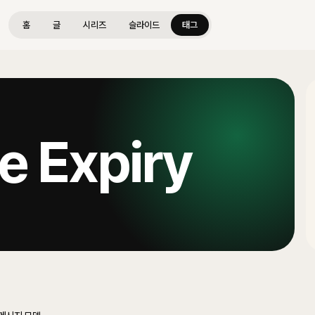
홈
글
시리즈
슬라이드
태그
 Expiry