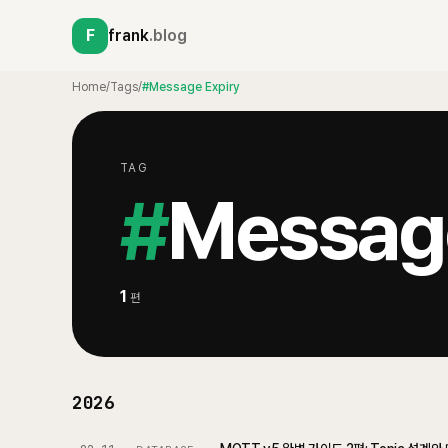
F
frank
.blog
Home
/
Tags
/
#Message Expiry
TAG
#
Message
1
편
2026