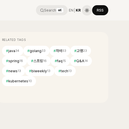
Search
EN
│
KR
RSS
⌘K
RELATED TAGS
#
java
#
golang
#
자바
#
고랭
34
33
33
23
#
spring
#
스프링
#
faq
#
Q&A
18
16
15
14
#
news
#
biweekly
#
tech
13
13
13
#
kubernetes
10