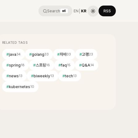
Search
EN
│
KR
RSS
⌘K
RELATED TAGS
#
java
#
golang
#
자바
#
고랭
34
33
33
23
#
spring
#
스프링
#
faq
#
Q&A
18
16
15
14
#
news
#
biweekly
#
tech
13
13
13
#
kubernetes
10