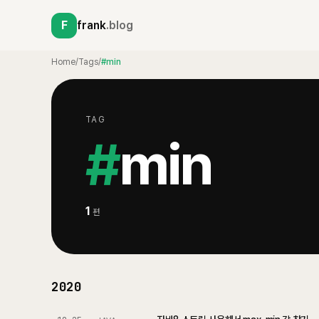
F
frank
.blog
Home
/
Tags
/
#min
TAG
#
min
1
편
2020