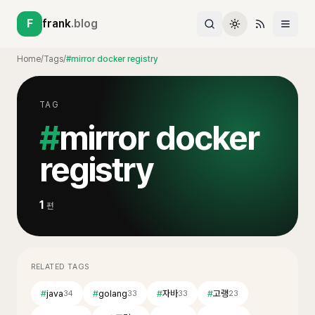
F
frank
.blog
Home
/
Tags
/
#mirror docker registry
TAG
#
mirror docker
registry
1
편
RELATED TAGS
#
java
#
golang
#
자바
#
고랭
34
33
33
23