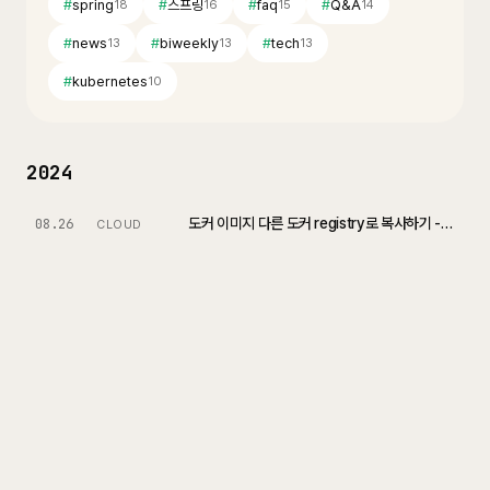
#
spring
#
스프링
#
faq
#
Q&A
18
16
15
14
#
news
#
biweekly
#
tech
13
13
13
#
kubernetes
10
2024
도커 이미지 다른 도커 registry로 복사하기 - Skopeo
08.26
CLOUD