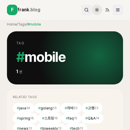
F
frank
.blog
Home
/
Tags
/
#mobile
TAG
#
mobile
1
편
RELATED TAGS
#
java
#
golang
#
자바
#
고랭
34
33
33
23
#
spring
#
스프링
#
faq
#
Q&A
18
16
15
14
#
news
#
biweekly
#
tech
13
13
13