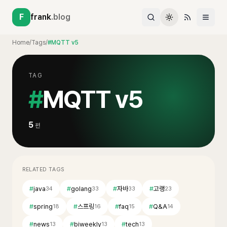
F
frank
.blog
Home
/
Tags
/
#MQTT v5
TAG
#
MQTT v5
5
편
RELATED TAGS
#
java
#
golang
#
자바
#
고랭
34
33
33
23
#
spring
#
스프링
#
faq
#
Q&A
18
16
15
14
#
news
#
biweekly
#
tech
13
13
13