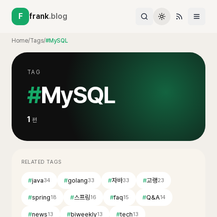
F
frank
.blog
Home
/
Tags
/
#MySQL
TAG
#
MySQL
1
편
RELATED TAGS
#
java
#
golang
#
자바
#
고랭
34
33
33
23
#
spring
#
스프링
#
faq
#
Q&A
18
16
15
14
#
news
#
biweekly
#
tech
13
13
13